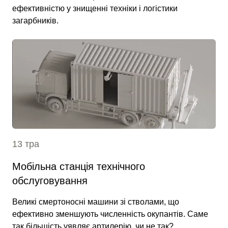
ефективністю у знищенні техніки і логістики
загарбників.
13 тра
Мобільна станція технічного
обслуговування
Великі смертоносні машини зі стволами, що
ефективно зменшують численність окупантів. Саме
так більшість уявляє артилерію, чи не так?