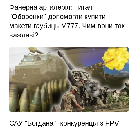
Фанерна артилерія: читачі
"Оборонки" допомогли купити
макети гаубиць M777. Чим вони так
важливі?
САУ "Богдана", конкуренція з FPV-