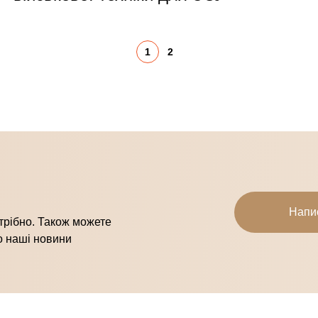
1
2
Напи
отрібно. Також можете
о наші новини