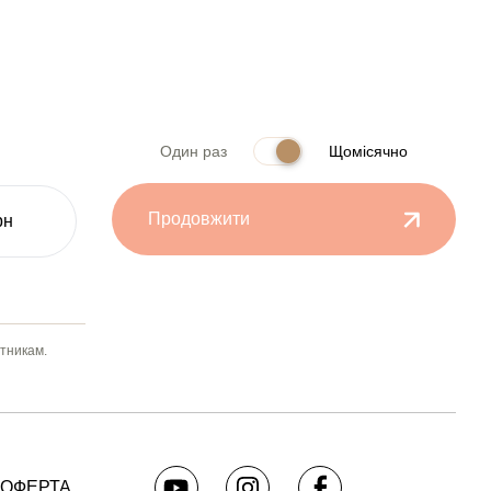
Один раз
Щомісячно
Продовжити
рн
атникам.
 ОФЕРТА