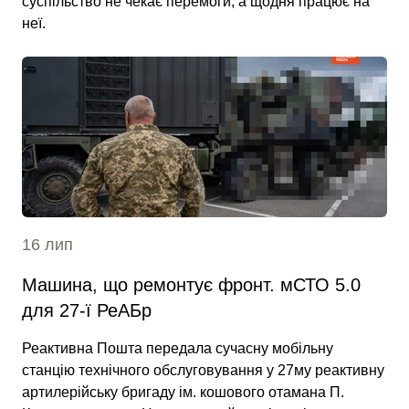
суспільство не чекає перемоги, а щодня працює на
неї.
16 лип
Машина, що ремонтує фронт. мСТО 5.0
для 27-ї РеАБр
Реактивна Пошта передала сучасну мобільну
станцію технічного обслуговування у 27му реактивну
артилерійську бригаду ім. кошового отамана П.