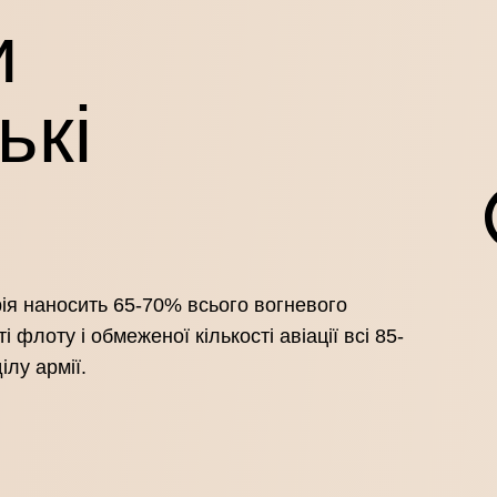
и
ькі
рія наносить 65-70% всього вогневого
 флоту і обмеженої кількості авіації всі 85-
лу армії.