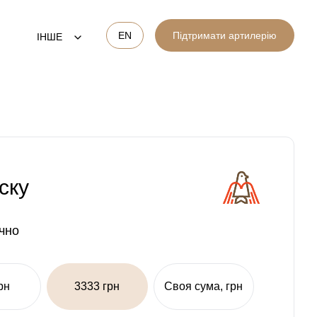
EN
Підтримати артилерію
ІНШЕ
ску
чно
рн
3333 грн
Своя сума, грн