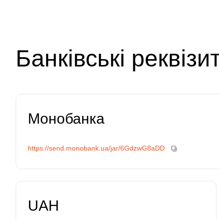
Банківські реквізи
Монобанка
https://send.monobank.ua/jar/6GdzwG8aDD
UAH