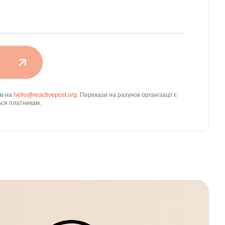
ам на
hello@reactivepost.org
. Перекази на рахунок організації є
ься платникам.