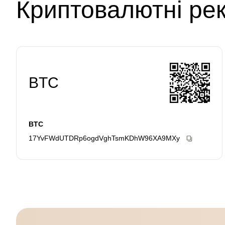
Криптовалютні рек
BTC
BTC
17YvFWdUTDRp6ogdVghTsmKDhW96XA9MXy