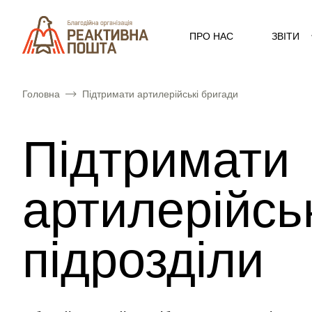
ПРО НАС
ЗВІТИ
Головна
Підтримати артилерійські бригади
Підтримати
артилерійсь
підрозділи