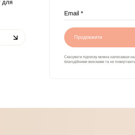
у для
Продовжити
Скасувати підписку можна написавши н
благодійними внесками та не повертают