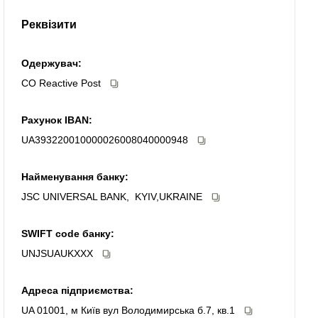
Реквізити
Одержувач:
CO Reactive Post
Рахунок IBAN:
UA393220010000026008040000948
Найменування банку:
JSC UNIVERSAL BANK, KYIV,UKRAINE
SWIFT code банку:
UNJSUAUKXXX
Адреса підприємства:
UA 01001, м Київ вул Володимирська б.7, кв.1