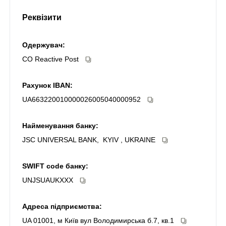
Реквізити
Одержувач:
CO Reactive Post
Рахунок IBAN:
UA663220010000026005040000952
Найменування банку:
JSC UNIVERSAL BANK, KYIV , UKRAINE
SWIFT code банку:
UNJSUAUKXXX
Адреса підприємства:
UA 01001, м Київ вул Володимирська б.7, кв.1