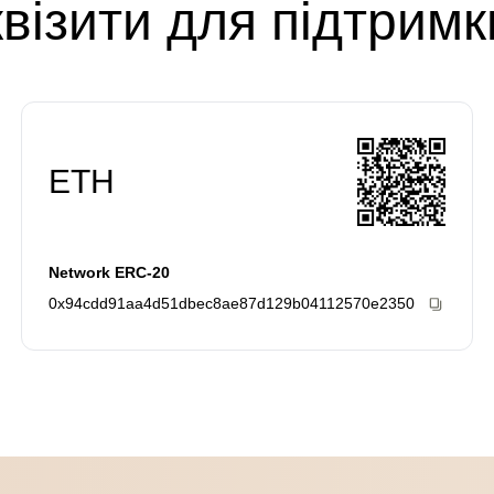
візити для підтримк
ETH
Network ERC-20
0x94cdd91aa4d51dbec8ae87d129b04112570e2350