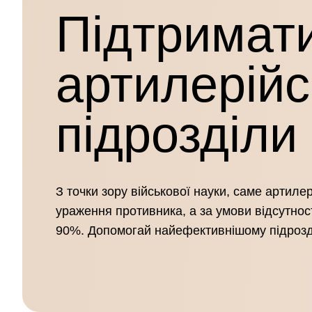
Підтримат
артилерійс
підрозділи
З точки зору військової науки, саме артиле
ураження противника, а за умови відсутності
90%. Допомогай найефективнішому підрозді