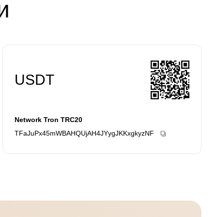
и
USDT
Network Tron TRС20
TFaJuPx45mWBAHQUjAH4JYygJKKxgkyzNF