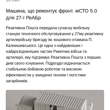
16 лип
Машина, що ремонтує фронт. мСТО 5.0
для 27-ї РеАБр
Реактивна Пошта передала сучасну мобільну
станцію технічного обслуговування у 27му реактивну
артилерійську бригаду ім. кошового отамана П.
Калнишевського. Це одна з найдавніших і
найдосвідченіших частин Ракетних військ та
артилерії, яку підтримує Реактивна Пошта з перших
днів свого існування. Підрозділ відзначається
стабільною бойовою роботою та високою
ефективністю у знищенні техніки і логістики
загарбників.