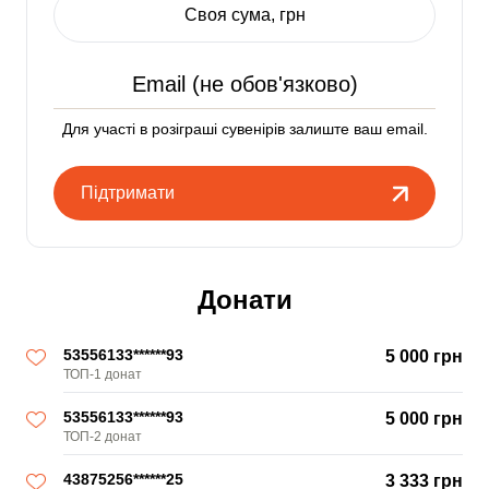
Своя сума, грн
Для участі в розіграші сувенірів залиште ваш email.
Підтримати
Донати
53556133******93
5 000 грн
ТОП-1 донат
53556133******93
5 000 грн
ТОП-2 донат
43875256******25
3 333 грн