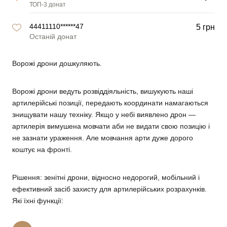
ТОП-3 донат
44411110******47
5 грн
Останій донат
Ворожі дрони дошкуляють.
Ворожі дрони ведуть розвіддіяльність, вишукують наші
артилерійські позиції, передають координати намагаються
знищувати нашу техніку. Якщо у небі виявлено дрон —
артилерія вимушена мовчати аби не видати свою позицію і
не зазнати ураження. Але мовчання арти дуже дорого
коштує на фронті.
Рішення: зенітні дрони
, відносно недорогий, мобільний і
ефективний засіб захисту для артилерійських розрахунків.
Які їхні функції: