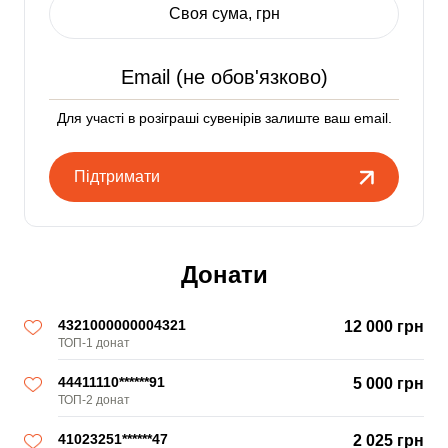
Своя сума, грн
Для участі в розіграші сувенірів залиште ваш email.
Підтримати
Донати
4321000000004321
12 000 грн
ТОП-1 донат
44411110******91
5 000 грн
ТОП-2 донат
41023251******47
2 025 грн