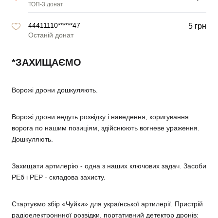
ТОП-3 донат
44411110******47
5 грн
Останій донат
*ЗАХИЩАЄМО
Ворожі дрони дошкуляють.
Ворожі дрони ведуть розвідку і наведення, коригування
ворога по нашим позиціям, здійснюють вогневе ураження.
Дошкуляють.
Захищати артилерію - одна з наших ключових задач. Засоби
РЕб і РЕР - складова захисту.
Стартуємо
збір «Чуйки» для української артилерії.
Пристрій
радіоелектроннної розвідки, портативний детектор дронів: