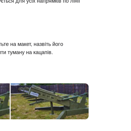
ься для усіх напрямків по лінії
ьте на макет, назвіть його
ти туману на кацапів.