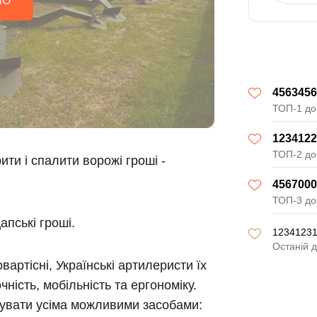
НО
4563456
ТОП-1 до
1234122
ТОП-2 до
ти і спалити ворожі гроші -
4567000
ТОП-3 до
апські гроші.
12341231
Останій 
артісні, Українські артилеристи їх
чність, мобільність та ергономіку.
щувати усіма можливими засобами: