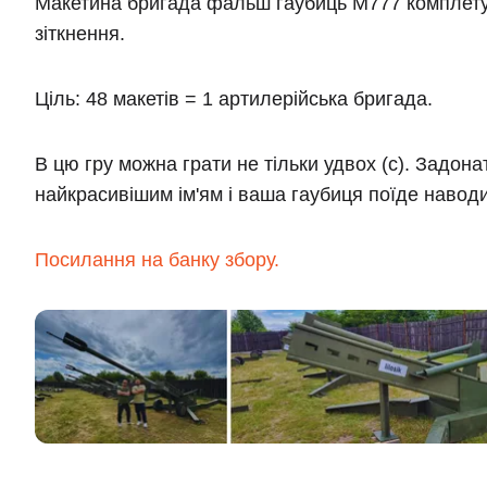
Макетина бригада фальш гаубиць М777 комплетуєт
зіткнення.
Ціль:
48 макетів = 1 артилерійська бригада.
В цю гру можна грати не тільки удвох (с). Задонат
найкрасивішим ім'ям і ваша гаубиця поїде наводи
Посилання на банку збору.