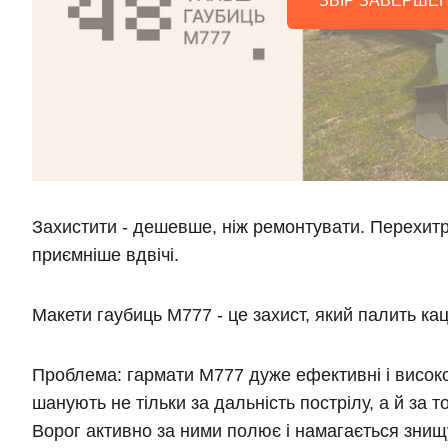
ЗБІР ЗАВЕРШЕ
Захистити - дешевше, ніж ремонтувати. Перехитри
приємніше вдвічі.
Макети гаубиць М777 - це захист, який палить кац
Проблема:
гармати М777 дуже ефективні і високов
шанують не тільки за дальність пострілу, а й за то
Ворог активно за ними полює і намагається зни