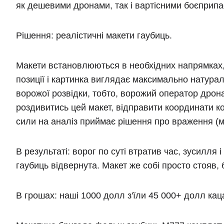
як дешевими дронами, так і вартісними боєприп
Рішення:
реалістичні макети гаубиць.
Макети встановлюються в необхідних напрямках,
позиції і картинка виглядає максимально натура
ворожої розвідки, тобто, ворожий оператор дрона
роздивитись цей макет, відправити координати к
сили на аналіз приймає рішення про враження (
В результаті: ворог по суті втратив час, зусилля 
гаубиць відвернута. Макет же собі просто стояв, 
В грошах: наші 1000 долл з'їли 45 000+ долл кац