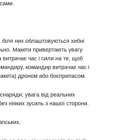
асами.
 біля них облаштовуються хибні
льно. Макети привертають увагу
 витрачає час і сили на те, щоб
омандиру, командир витрачає час і
макета) дроном або боєприпасом.
і снаряди; увага від реальних
без ніяких зусиль з нашої сторони.
апських.