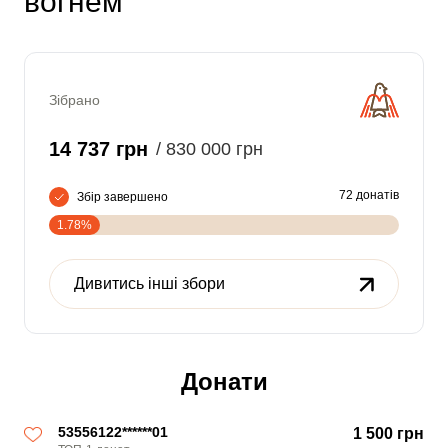
вогнем
Зібрано
14 737 грн
/ 830 000 грн
72 донатів
Збір завершено
1.78%
Дивитись інші збори
Донати
53556122******01
1 500 грн