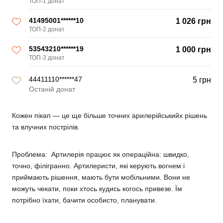
ТОП-1 донат
41495001******10
1 026 грн
ТОП-2 донат
53543210******19
1 000 грн
ТОП-3 донат
44411110******47
5 грн
Останій донат
Кожен пікап — це ще більше точних арилерійськийх рішень
та влучних пострілів.
Проблема:
Артилерія працює як операційна: швидко,
точно, філігранно. Артилеристи, які керують вогнем і
приймають рішення, мають бути мобільними. Вони не
можуть чекати, поки хтось кудись когось привезе. Їм
потрібно їхати, бачити особисто, планувати.