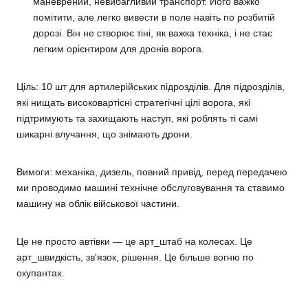
маневрений, невибагливий транспорт. Його важко
помітити, але легко вивести в поле навіть по розбитій
дорозі. Він не створює тіні, як важка техніка, і не стає
легким орієнтиром для дронів ворога.
Ціль:
10 шт для артилерійських підрозділів. Для підрозділів,
які нищать високовартісні стратегічні цілі ворога, які
підтримують та захищають наступ, які роблять ті самі
шикарні влучання, що знімають дрони.
Вимоги: механіка, дизель, повний привід, перед передачею
ми проводимо машині технічне обслуговування та ставимо
машину на облік військової частини.
Це не просто автівки — це арт_штаб на колесах. Це
арт_швидкість, зв'язок, рішення. Це більше вогню по
окупантах.