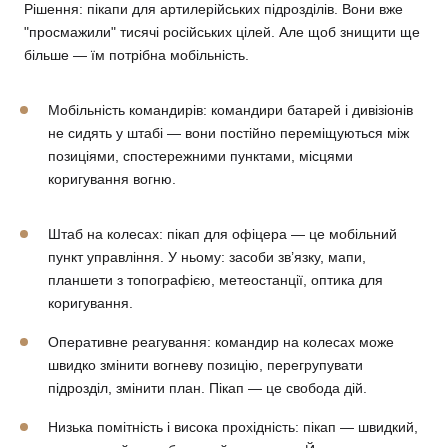
Рішення:
пікапи для артилерійських підрозділів. Вони вже
"просмажили" тисячі російських цілей. Але щоб знищити ще
більше — їм потрібна мобільність.
Мобільність командирів: командири батарей і дивізіонів
не сидять у штабі — вони постійно переміщуються між
позиціями, спостережними пунктами, місцями
коригування вогню.
Штаб на колесах: пікап для офіцера — це мобільний
пункт управління. У ньому: засоби зв’язку, мапи,
планшети з топографією, метеостанції, оптика для
коригування.
Оперативне реагування: командир на колесах може
швидко змінити вогневу позицію, перегрупувати
підрозділ, змінити план. Пікап — це свобода дій.
Низька помітність і висока прохідність: пікап — швидкий,