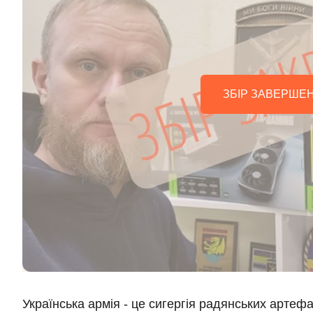
ЗБІР ЗАВЕРШЕ
Українська армія - це сигергія радянських артефак