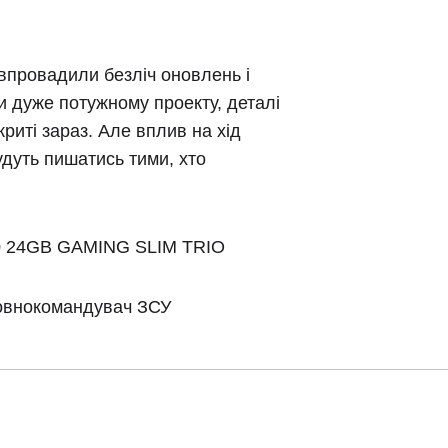
 впровадили безліч оновлень і
и дуже потужному проекту, деталі
криті зараз. Але вплив на хід
удуть пишатись тими, хто
0 24GB GAMING SLIM TRIO
ловнокомандувач ЗСУ