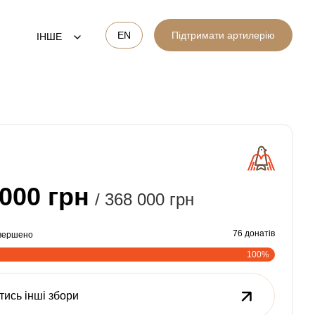
EN
Підтримати артилерію
ІНШЕ
 000 грн
/ 368 000 грн
76 донатів
авершено
100%
тись інші збори