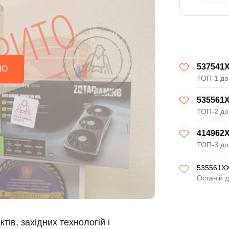
537541
НО
ТОП-1 до
535561
ТОП-2 до
414962
ТОП-3 до
535561X
Останій 
тів, західних технологій і