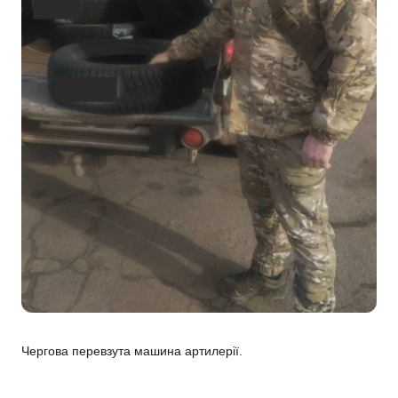
Чергова перевзута машина артилерії.