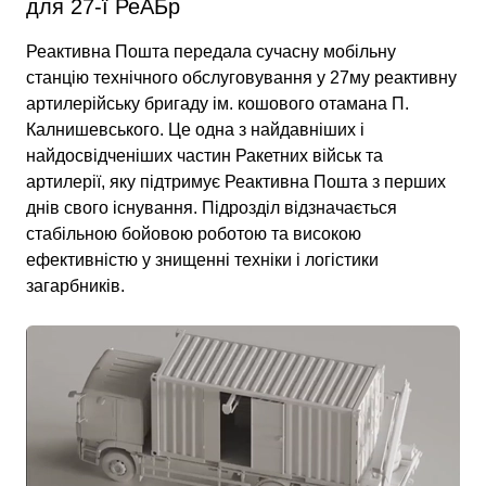
для 27-ї РеАБр
Реактивна Пошта передала сучасну мобільну
станцію технічного обслуговування у 27му реактивну
артилерійську бригаду ім. кошового отамана П.
Калнишевського. Це одна з найдавніших і
найдосвідченіших частин Ракетних військ та
артилерії, яку підтримує Реактивна Пошта з перших
днів свого існування. Підрозділ відзначається
стабільною бойовою роботою та високою
ефективністю у знищенні техніки і логістики
загарбників.