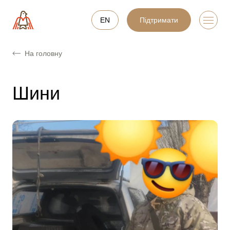
EN
Підтримати
На головну
Шини