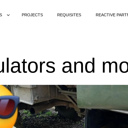
S
PROJECTS
REQUISITES
REACTIVE PART
lators and mo