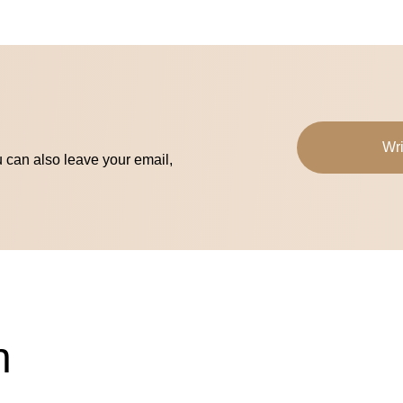
Wri
u can also leave your email,
n