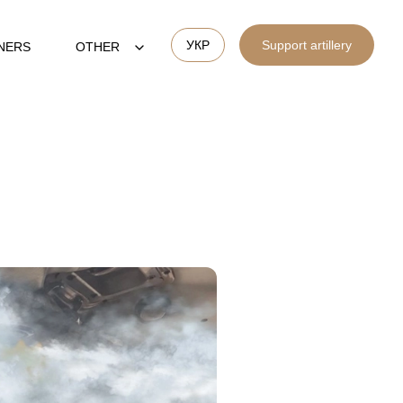
УКР
Support artillery
NERS
OTHER