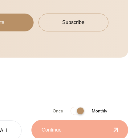
te
Subscribe
Once
Monthly
Continue
UAH