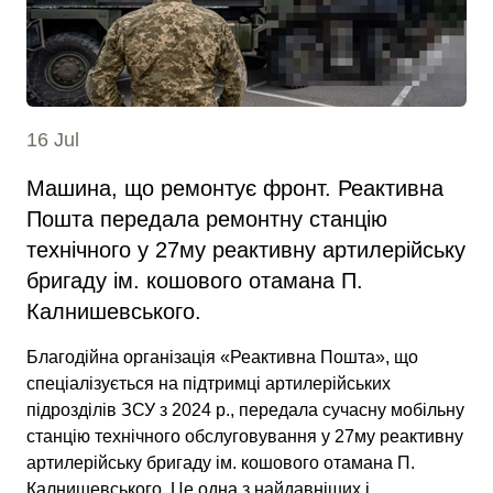
16 Jul
Машина, що ремонтує фронт. Реактивна
Пошта передала ремонтну станцію
технічного у 27му реактивну артилерійську
бригаду ім. кошового отамана П.
Калнишевського.
Благодійна організація «Реактивна Пошта», що
спеціалізується на підтримці артилерійських
підрозділів ЗСУ з 2024 р., передала сучасну мобільну
станцію технічного обслуговування у 27му реактивну
артилерійську бригаду ім. кошового отамана П.
Калнишевського. Це одна з найдавніших і