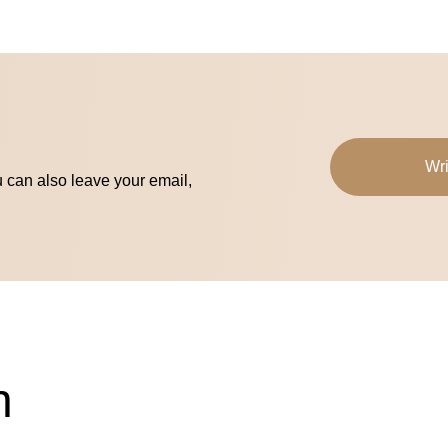
Wri
u can also leave your email,
n