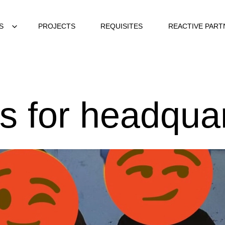
S
PROJECTS
REQUISITES
REACTIVE PART
s for headqua