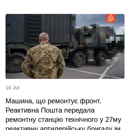
16 Jul
Машина, що ремонтує фронт.
Реактивна Пошта передала
ремонтну станцію технічного у 27му
реактивну артилерійську бригаду ім.