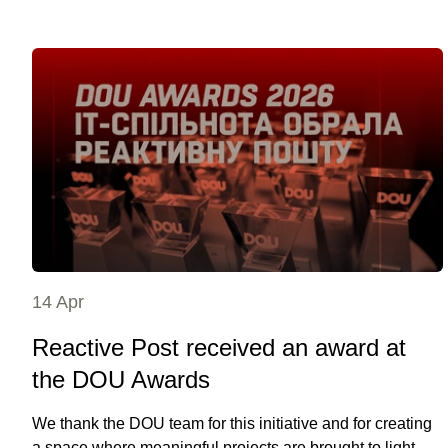
14 Apr
Reactive Post received an award at
the DOU Awards
We thank the DOU team for this initiative and for creating
a space where meaningful projects are brought to light.