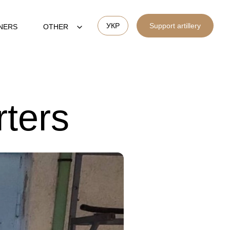
УКР
Support artillery
NERS
OTHER
rters