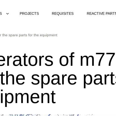
S
PROJECTS
REQUISITES
REACTIVE PART
 the spare parts for the equipment
rators of m77
 the spare part
uipment