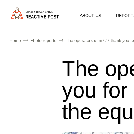
ABOUT US
REPORT
Home
Photo reports
The operators of m777 thank you for
The ope
you for
the eq