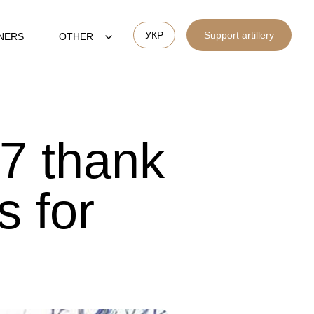
УКР
Support artillery
NERS
OTHER
7 thank
s for