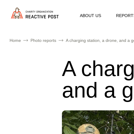
ABOUT US
REPORT
Home
Photo reports
A charging station, a drone, and a 
A charg
and a g