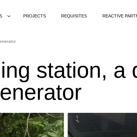
S
PROJECTS
REQUISITES
REACTIVE PART
generator
ing station, a 
enerator