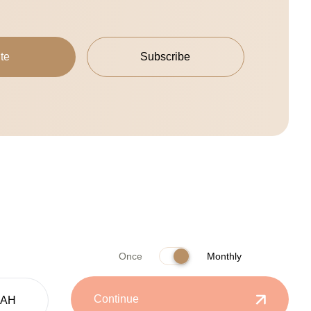
te
Subscribe
Once
Monthly
Continue
UAH