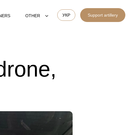
УКР
Support artillery
NERS
OTHER
drone,